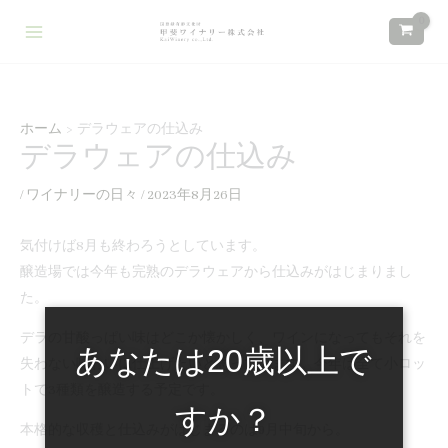
内
検
:
:
:
容
索
本
新
ワ
を
年
し
イ
ス
も
い
ナ
キ
あ
定
リ
ホーム
デラウェアの仕込み
ッ
デラウェアの仕込み
り
番
ー
プ
が
商
ス
/
ワイナリーの日々
/
2023年8月26日
と
品
タ
う
と
ッ
気付けば8月も終わろうとしています。
ご
し
フ
醸造場では今年も完熟のデラウェアから仕込みがはじまりまし
ざ
て
募
た。
い
デ
集
デラの甘酸っぱい味はどこか懐かしく、ワインになってもそれを
ま
ラ
の
あなたは20歳以上で
失わない味わいに仕上げたいと思っています。今年は全て小ロッ
し
オ
お
トで3種類を醸造する予定です。
た
レ
知
すか？
本格的な収穫と仕込みがはじまるのは9月中旬から。
ン
ら