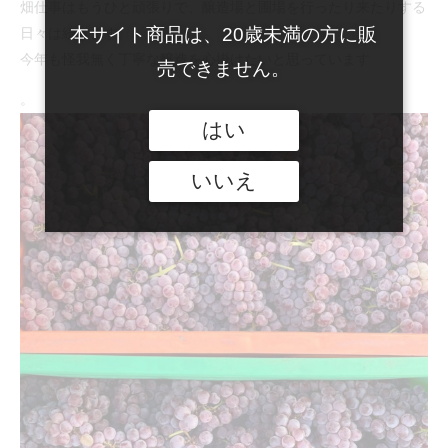
畑仕事はもうひと頑張りで、醸造場と圃場を行ったり来たりする
ジ
せ
本サイト商品は、20歳未満の方に販
日々は続きます。
を
今年も怪我無く丁寧な醸造を心掛けたいと思っています
売できません。
発
売
。
はい
いいえ