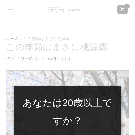
内
検
:
:
:
容
索
本
新
ワ
を
年
し
イ
ス
も
い
ナ
キ
あ
定
リ
ホーム
この季節はまさに桃源郷
ッ
この季節はまさに桃源郷
り
番
ー
プ
が
商
ス
/
ワイナリーの日々
/
2005年4月5日
と
品
タ
う
と
ッ
ご
し
フ
ざ
て
募
い
デ
集
あなたは20歳以上で
ま
ラ
の
し
オ
お
すか？
た
レ
知
ン
ら