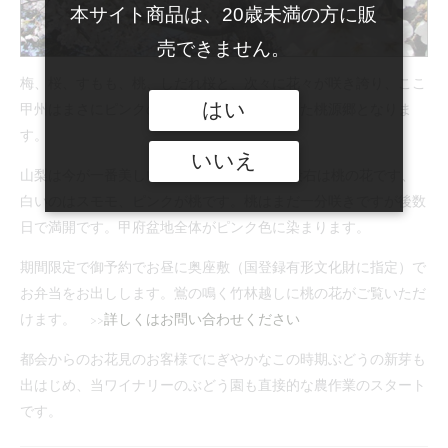
本サイト商品は、20歳未満の方に販
ジ
せ
を
売できません。
発
梅、桜、すもも、桃、しだれ桜と、次々に花々が咲き誇り、ここ
売
はい
甲州はまさにピンクのじゅうたんを敷きつめた桃源郷となりま
す。
いいえ
山梨は今が一番美しい季節です。写 真の上段右は桃の花です、
白いのはスモモ、ピンクが桃です。桃はまだ一分咲きですが後数
日で満開です。甲府盆地全体がピンク色に染まります。
期間限定で御予約でお昼に奥座敷（国登録有形文化財に指定）で
お弁当をお出しします。鴬の鳴く竹林越しに桃の花がご覧いただ
けます。 >>
詳しくはお問い合わせください
都会からのお花見のお客様でにぎやかなこの時期ぶどうの新芽も
出はじめ、当ワイナリーのぶどう園も直接的な農作業のスタート
です。