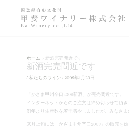
内
容
を
ス
キ
ッ
プ
ホーム
新酒完売間近です
新酒完売間近です
/
私たちのワイン
/
2009年1月20日
「かざま甲州辛口2008新酒」が完売間近です。
インターネットからのご注文は締め切らせて頂き
例年より生産数を若干増やしましたが、みなさま
来月上旬には「かざま甲州辛口2008」の販売を