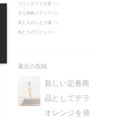
ワインカフェ古壷
(20)
レ
知
た
ン
ら
主な掲載メディア
(18)
ジ
せ
私たちのぶどう園
(79)
を
私たちのワイン
(81)
発
売
最近の投稿
新しい定番商
品としてデラ
オレンジを発