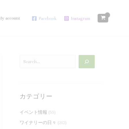
検
:
:
:
索
新
ワ
本
My account
Facebook
Instagram
し
イ
年
い
ナ
も
定
リ
あ
番
ー
り
商
ス
が
品
タ
と
と
ッ
う
し
フ
ご
カテゴリー
て
募
ざ
デ
集
い
イベント情報
(55)
ラ
の
ま
ワイナリーの日々
(212)
オ
お
し