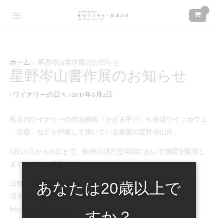
内
検
:
:
:
容
索
本
新
ワ
を
年
し
イ
ス
も
い
ナ
キ
あ
定
リ
ホーム
星野岑山書作展のお知らせ
ッ
星野岑山書作展のお知らせ
り
番
ー
プ
が
商
ス
/
ワイナリーの日々
/
2017年3月2日
と
品
タ
う
と
ッ
私達のワイナリーの代表銘柄「かざま甲州」や併設ワインカフェ
ご
し
フ
「古壺」などを揮毫して頂いている書家の星野岑山氏。
ざ
て
募
3月20日から26日まで、銀座の清月堂画廊において個展を開催し
い
デ
集
ます。ぜひご高覧ください。
ま
ラ
の
あなたは20歳以上で
し
オ
お
日時：2017年3月20日～26日
場所：銀座 清月堂画廊
た
レ
知
http://www.lintaro.com/
ン
ら
すか？