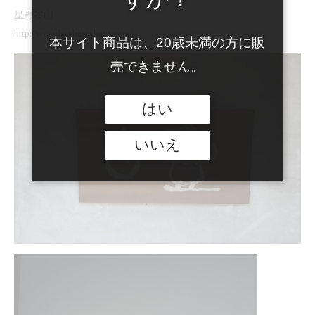
ジ
せ
星野岑山
を
http://www.hoshinoshinzan.jp/
本サイト商品は、20歳未満の方に販
発
売できません。
売
はい
いいえ