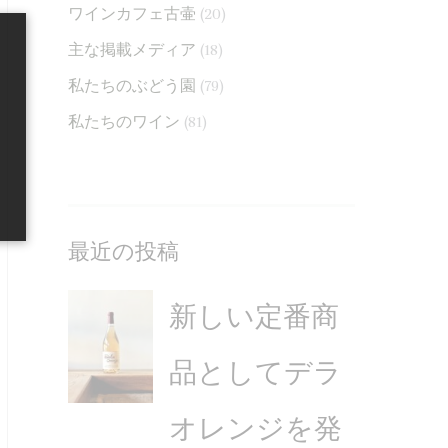
ワインカフェ古壷
(20)
レ
知
た
ン
ら
主な掲載メディア
(18)
ジ
せ
私たちのぶどう園
(79)
を
私たちのワイン
(81)
発
売
最近の投稿
新しい定番商
品としてデラ
オレンジを発