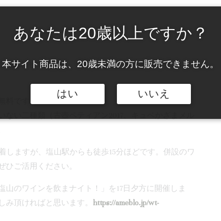
あなたは20歳以上ですか？
本サイト商品は、20歳未満の方に販売できません。
到着にあわせて醸造場、ワインセラーのご案内を予定して
はい
いいえ
無料です。
ない二種類（古壺ペティアン2017、キュベかざまメル
。
着しますが、塩山駅からも徒歩15分ほどです。併設のワ
ぜひご活用ください。
塩山のワインを飲まナイト！」を17日夕方に開催しま
しみ頂ければと思います。
https://ameblo.jp/wt-