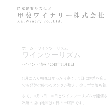
内
容
を
ス
キ
ッ
プ
ホーム
ワインツーリズム
ワインツーリズム
/
イベント情報
/
2018年11月11日
11月に入り朝晩はすっかり寒く、3日に解禁を迎
でも発酵の終わるタンクが増え、少しずつ落ち着
さて、11月17日、18日とワインツーリズムが開催
私達の塩山地区は17日の土曜日です。