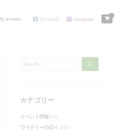
検
:
:
:
索
新
ワ
本
My account
Facebook
Instagram
し
イ
年
い
ナ
も
定
リ
あ
番
ー
り
商
ス
が
品
タ
と
と
ッ
う
し
フ
ご
カテゴリー
て
募
ざ
デ
集
い
イベント情報
(55)
ラ
の
ま
ワイナリーの日々
(212)
オ
お
し