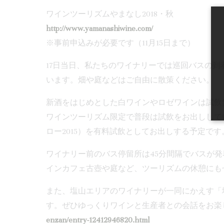
ワインツーリズムやまなし2018・秋
http://www.yamanashiwine.com/
※事前申込みが必要です（11月15日まで）
17日当日、私たちのワイナリーでは巡回バスの
います。畑や庭などはご自由に散策ください。
新酒をはじめとした白ワインやロゼワインは試飲
ワインツーリズム限定で普段は試飲をお出ししてい
ロー2015）を有料試飲としてお出しする予定です
ワイナリー前のバス停留所は45分間隔でバスが発
インカフェ古壺や庭など、ツーリズムの休憩にも
また、塩山エリアのワイナリーが一同にかえす「
す。ぜひゆっくりワインと生産者との会話をお楽
enzan/entry-12412946820.html